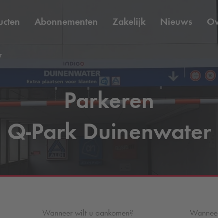
ucten
Abonnementen
Zakelijk
Nieuws
O
r
Parkeren
Q-Park
Duinenwater
Wanneer wilt u aankomen?
Wanneer 