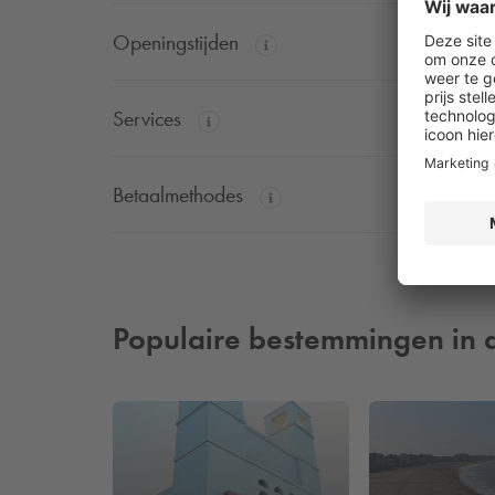
Openingstijden
Services
Betaalmethodes
Populaire bestemmingen in 