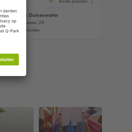
Route plannen
Q-Park
Duinenwater
Duinenwater 28
8200 Knokke