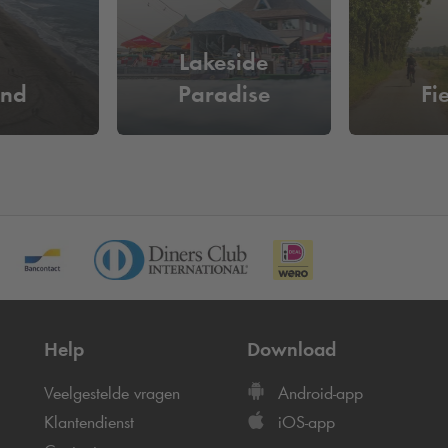
Lakeside
and
Paradise
Fi
Help
Download
Veelgestelde vragen
Android-app
Klantendienst
iOS-app