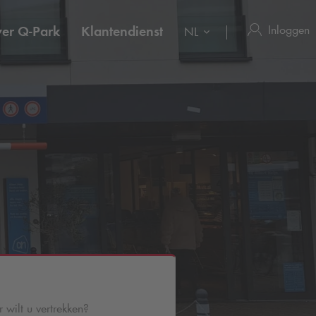
Inloggen
ver
Q-Park
Klantendienst
NL
wilt u vertrekken?