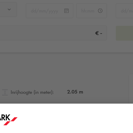
-
€
2.05
m
Inrijhoogte (in meter):