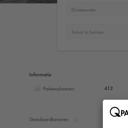
Duinenwater
Totaal te betalen
Informatie
412
Parkeerplaatsen:
Standaardtarieven