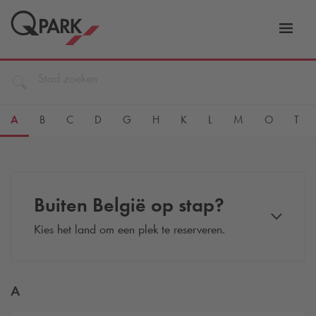
tie
Navig
tschakelen
in-/ui
A
B
C
D
G
H
K
L
M
O
T
Buiten België op stap?
Kies het land om een plek te reserveren.
A