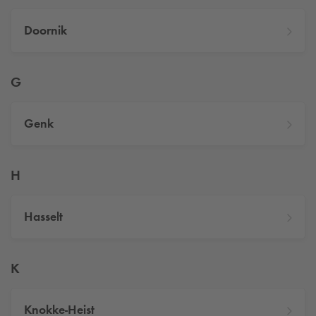
Doornik
G
Genk
H
Hasselt
K
Knokke-Heist