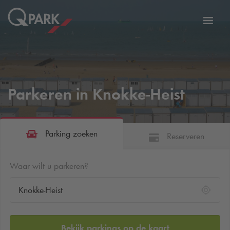
tie
Navig
tschakelen
in-/ui
Parkeren in Knokke-Heist
Parking zoeken
Reserveren
Waar wilt u parkeren?
Bekijk parkings op de kaart