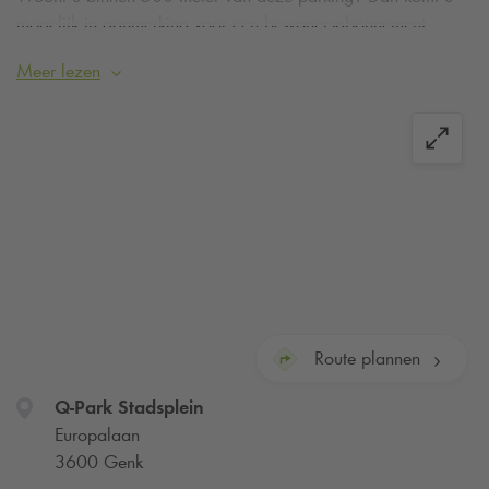
mogelijk in aanmerking voor een bewonersabonnement.
Meer informatie of aanvragen
.
Meer lezen
Route plannen
Q-Park
Stadsplein
Europalaan
3600 Genk