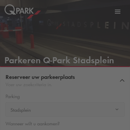
tie
Navig
tschakelen
in-/ui
Parkeren
Q-Park
Stadsplein
Reserveer uw parkeerplaats
Voer uw zoekcriteria in.
Parking
Stadsplein
Wanneer wilt u aankomen?