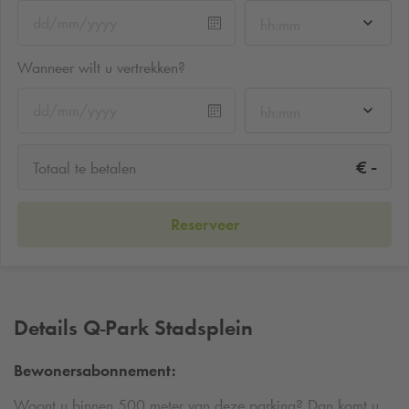
hh:mm
Wanneer wilt u vertrekken?
hh:mm
-
€
Totaal te betalen
Reserveer
Details
Q-Park
Stadsplein
Bewonersabonnement:
Woont u binnen 500 meter van deze parking? Dan komt u