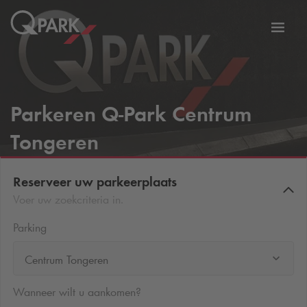
tie
Navig
tschakelen
in-/ui
Parkeren
Q-Park
Centrum
Tongeren
Reserveer uw parkeerplaats
Voer uw zoekcriteria in.
Parking
Centrum Tongeren
Wanneer wilt u aankomen?