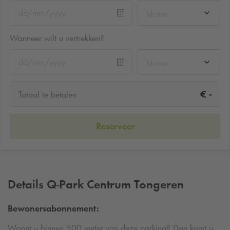
hh:mm
Wanneer wilt u vertrekken?
hh:mm
-
€
Totaal te betalen
Reserveer
Details
Q-Park
Centrum Tongeren
Bewonersabonnement:
Woont u binnen 500 meter van deze parking? Dan komt u