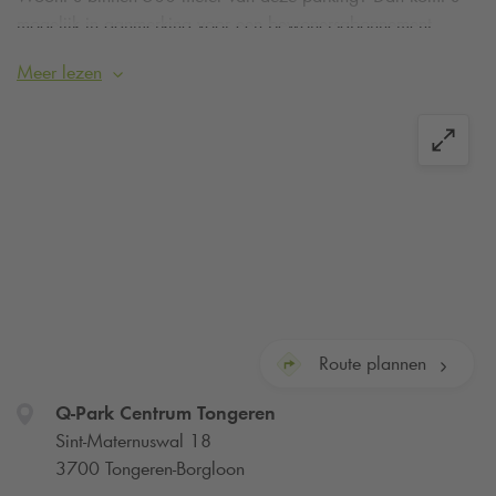
mogelijk in aanmerking voor een bewonersabonnement.
Meer informatie of aanvragen
.
Meer lezen
Route plannen
Q-Park
Centrum Tongeren
Sint-Maternuswal 18
3700 Tongeren-Borgloon