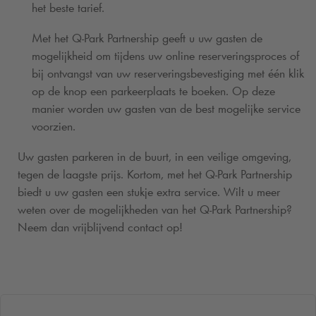
het beste tarief.
Met het
Q-Park
Partnership geeft u uw gasten de
mogelijkheid om tijdens uw online reserveringsproces of
bij ontvangst van uw reserveringsbevestiging met één klik
op de knop een parkeerplaats te boeken. Op deze
manier worden uw gasten van de best mogelijke service
voorzien.
Uw gasten parkeren in de buurt, in een veilige omgeving,
tegen de laagste prijs. Kortom, met het
Q-Park
Partnership
biedt u uw gasten een stukje extra service. Wilt u meer
weten over de mogelijkheden van het
Q-Park
Partnership?
Neem dan vrijblijvend contact op!