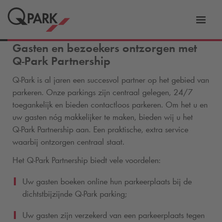
tie
Navig
tschakelen
in-/ui
Gasten en bezoekers ontzorgen met
Q-Park
Partnership
Q-Park
is al jaren een succesvol partner op het gebied van
parkeren. Onze parkings zijn centraal gelegen, 24/7
toegankelijk en bieden contactloos parkeren. Om het u en
uw gasten nóg makkelijker te maken, bieden wij u het
Q-Park
Partnership aan. Een praktische, extra service
waarbij ontzorgen centraal staat.
Het
Q-Park
Partnership biedt vele voordelen:
Uw gasten boeken online hun parkeerplaats bij de
dichtstbijzijnde
Q-Park
parking;
Uw gasten zijn verzekerd van een parkeerplaats tegen