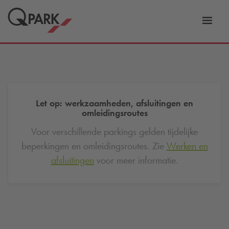
tie
Navig
tschakelen
in-/ui
Let op: werkzaamheden, afsluitingen en
omleidingsroutes
Voor verschillende parkings gelden tijdelijke
beperkingen en omleidingsroutes. Zie
Werken en
afsluitingen
voor meer informatie.