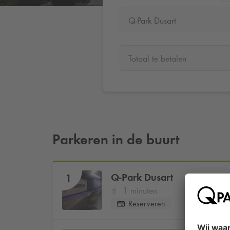
Q-Park Dusart
Totaal te betalen
Parkeren in de buurt
Q-Park
Dusart
1
1 minuten
Reserveren