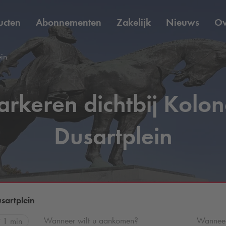
ucten
Abonnementen
Zakelijk
Nieuws
O
in
arkeren dichtbij Kolon
Dusartplein
sartplein
Wanneer wilt u aankomen?
Wanneer 
1 min