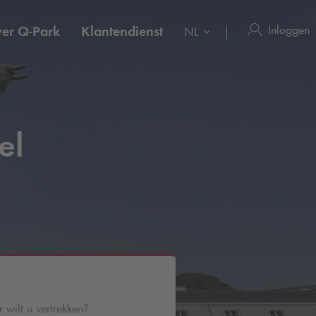
Inloggen
ver
Q-Park
Klantendienst
NL
el
wilt u vertrekken?