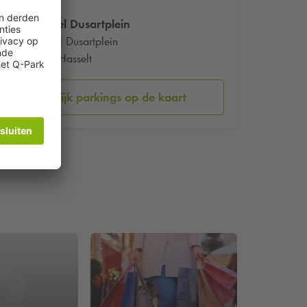
Kolonel Dusartplein
Kolonel Dusartplein
3500 Hasselt
Bekijk parkings op de kaart