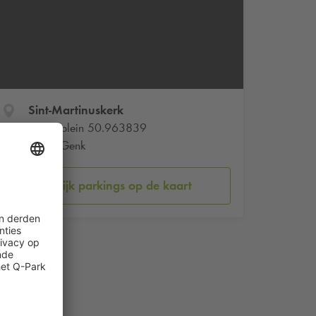
Sint-Martinuskerk
Crypteplein 50.963839
3600 Genk
Bekijk parkings op de kaart