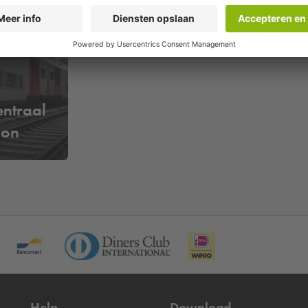
ntraal
ion
Help
Download