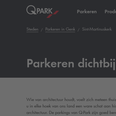
Parkeren
Prod
Steden
Parkeren in Genk
Sint-Martinuskerk
Parkeren dichtbi
Wie van architectuur houdt, voelt zich meteen thuis 
u in elke hoek van ons land een ware schat aan 
architectuur. De parkings van
Q-Park
zijn goed ber