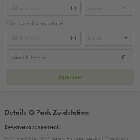
hh:mm
Wanneer wilt u vertrekken?
hh:mm
-
€
Totaal te betalen
Reserveer
Details
Q-Park
Zuidstation
Bewonersabonnement:
Woont u binnen 500 meter van deze parking? Dan komt u