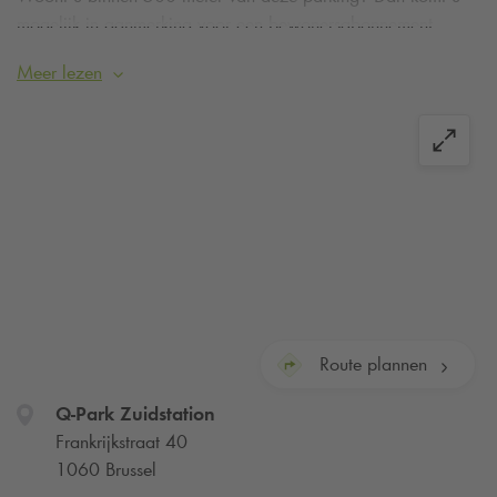
mogelijk in aanmerking voor een bewonersabonnement.
Meer informatie of aanvragen
.
Meer lezen
Ingang 1
: Frankrijkstraat 40, 1060 Brussel
Ingang 2
: Ernest Blerotstraat 1, 1060 Brussel
Route plannen
Q-Park
Zuidstation
Frankrijkstraat 40
1060 Brussel