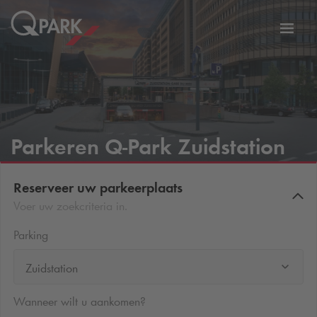
tie
Navig
tschakelen
in-/ui
Parkeren
Q-Park
Zuidstation
Reserveer uw parkeerplaats
Voer uw zoekcriteria in.
Parking
Zuidstation
Wanneer wilt u aankomen?