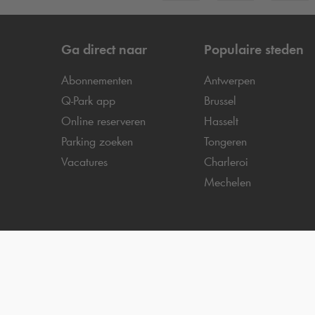
Ga direct naar
Populaire steden
Abonnementen
Antwerpen
Q-Park
app
Brussel
Online reserveren
Hasselt
Parking zoeken
Tongeren
Vacatures
Charleroi
Mechelen