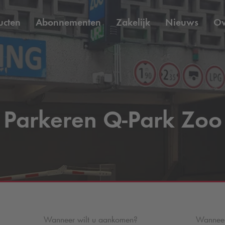
ucten
Abonnementen
Zakelijk
Nieuws
O
Parkeren
Q-Park
Zoo
Wanneer wilt u aankomen?
Wanneer 