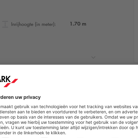
1.70
m
Inrijhoogte (in meter):