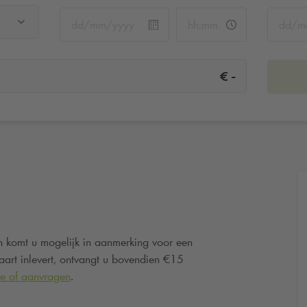
-
€
 komt u mogelijk in aanmerking voor een
rt inlevert, ontvangt u bovendien €15
ie of aanvragen
.