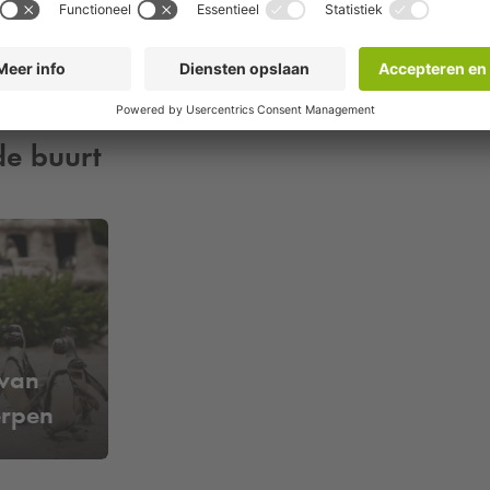
de buurt
van
rpen