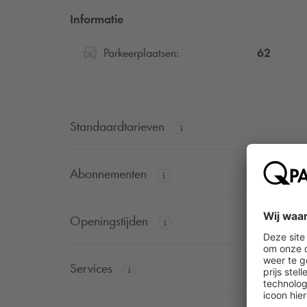
Informatie
62
Parkeerplaatsen:
Standaardtarieven
Abonnementen
Openingstijden
Services