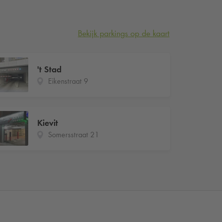
Bekijk parkings op de kaart
't Stad
Eikenstraat 9
Kievit
Somersstraat 21