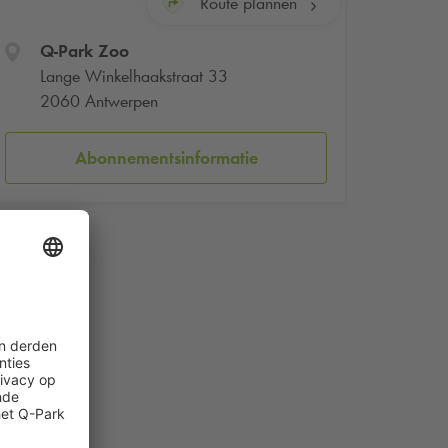
Route plannen
Q-Park
Zoo
Lange Winkelhaakstraat 33
2060 Antwerpen
Abonnementsinformatie