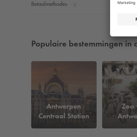
Betaalmethodes
Populaire bestemmingen in 
Antwerpen
Zoo 
Centraal Station
Antwe