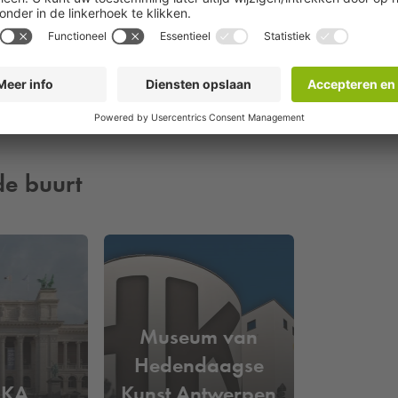
de buurt
Museum van
Hedendaagse
SKA
Kunst Antwerpen