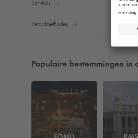
Services
Betaalmethodes
Populaire bestemmingen in 
FOMU
KM