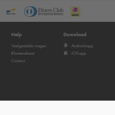
Help
Download
Veelgestelde vragen
Android-app
Klantendienst
iOS-app
Contact