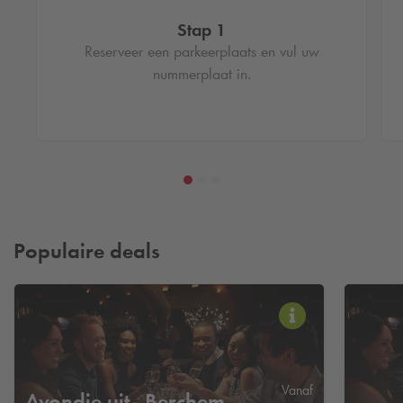
Stap 1
Reserveer een parkeerplaats en vul uw
nummerplaat in.
Populaire deals
Vanaf
Avondje uit - Berchem