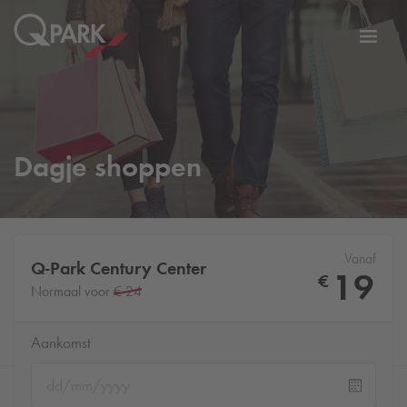
tie
Navig
tschakelen
in-/ui
Dagje shoppen
Vanaf
Q-Park
Century Center
19
€
Normaal voor
€ 24
Aankomst