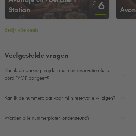
6
€
Station
Avond
Bekijk alle deals
Veelgestelde vragen
Kan ik de parking inrijden met een reservatie als het
bord ‘VOL’ aangeeft?
Kan ik de nummerplaat voor mijn reservatie wijzigen?
Worden alle nummerplaten ondersteund?