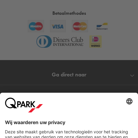
Betaalmethodes
Ga direct naar
Populaire steden
Help
Download