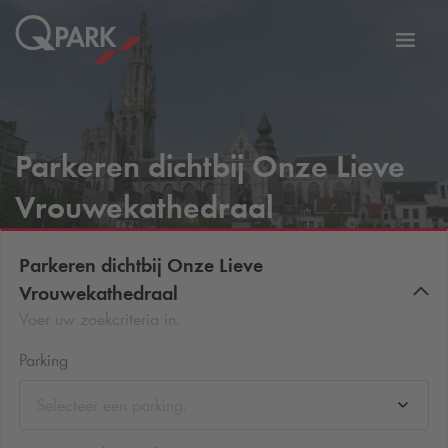
tie
Navig
tschakelen
in-/ui
Parkeren dichtbij Onze Lieve
Vrouwekathedraal
Parkeren dichtbij Onze Lieve
Vrouwekathedraal
Voer uw zoekcriteria in.
Parking
Selecteer een parking.