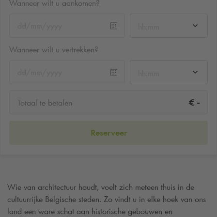
Wanneer wilt u aankomen?
hh:mm
Wanneer wilt u vertrekken?
hh:mm
-
€
Totaal te betalen
Reserveer
Wie van architectuur houdt, voelt zich meteen thuis in de
cultuurrijke Belgische steden. Zo vindt u in elke hoek van ons
land een ware schat aan historische gebouwen en