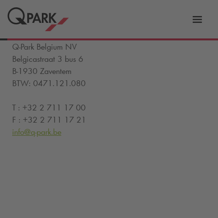
tie
Navig
tschakelen
in-/ui
Q-Park
Belgium NV
Belgicastraat 3 bus 6
B-1930 Zaventem
BTW: 0471.121.080
T : +32 2 711 17 00
F : +32 2 711 17 21
info@
q-park
.be