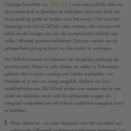
Onlangs berichtte o.a.
VRT NWS
over een politiek idee om
de parkeerdruk in Berchem te verlichten door een deel van
onze parking gratis te maken voor bewoners. Dat voorstel
bevestigt wat wij bij
Q-Park
vaker merken: dat mensen niet
altijd op de hoogte zijn van de economische realiteit van
zulke ‘off-street’-parkeerfaciliteiten. Daarom nemen we de
gelegenheid graag te baat om die kennis te verhogen.
Als
Q-Park
bouwen en beheren we dergelijke parkings als
private partij. Maar in vele steden, en zeker in Antwerpen,
gebeurt dat in nauw overleg met lokale overheden - en
idealiter al in een zo vroeg mogelijk stadium van hun
mobiliteitsplannen. Bij
Q-Park
vinden we immers dat je niet
enkel de rijdende, maar ook de stilstaande wagen als
integraal onderdeel van elk lokaal mobiliteitsvraagstuk hoort
te bekijken.
Meer daarover - en meer bepaald over het voordeel van
gebouwde (off-street) parkeervoorzieningen tegenover ‘on-