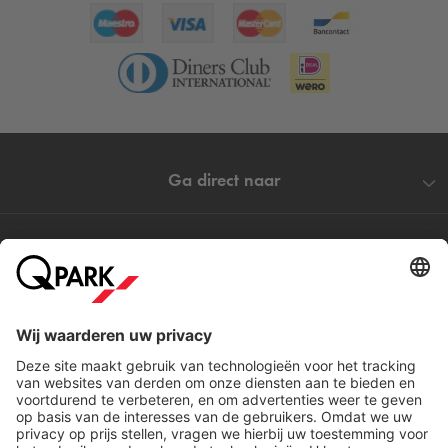
Ga direct naar
Populaire steden
Help
Download