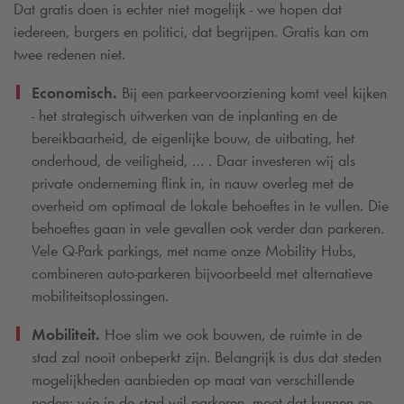
Dat gratis doen is echter niet mogelijk - we hopen dat
iedereen, burgers en politici, dat begrijpen. Gratis kan om
twee redenen niet.
Economisch.
Bij een parkeervoorziening komt veel kijken
- het strategisch uitwerken van de inplanting en de
bereikbaarheid, de eigenlijke bouw, de uitbating, het
onderhoud, de veiligheid, … . Daar investeren wij als
private onderneming flink in, in nauw overleg met de
overheid om optimaal de lokale behoeftes in te vullen. Die
behoeftes gaan in vele gevallen ook verder dan parkeren.
Vele
Q-Park
parkings, met name onze Mobility Hubs,
combineren auto-parkeren bijvoorbeeld met alternatieve
mobiliteitsoplossingen.
Mobiliteit.
Hoe slim we ook bouwen, de ruimte in de
stad zal nooit onbeperkt zijn. Belangrijk is dus dat steden
mogelijkheden aanbieden op maat van verschillende
noden: wie ín de stad wil parkeren, moet dat kunnen en