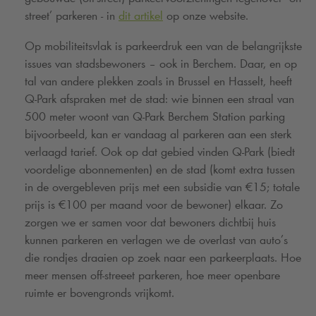
street’ parkeren - in
dit artikel
op onze website.
Op mobiliteitsvlak is parkeerdruk een van de belangrijkste
issues van stadsbewoners – ook in Berchem. Daar, en op
tal van andere plekken zoals in Brussel en Hasselt, heeft
Q-Park
afspraken met de stad: wie binnen een straal van
500 meter woont van
Q-Park
Berchem Station parking
bijvoorbeeld, kan er vandaag al parkeren aan een sterk
verlaagd tarief. Ook op dat gebied vinden
Q-Park
(biedt
voordelige abonnementen) en de stad (komt extra tussen
in de overgebleven prijs met een subsidie van €15; totale
prijs is €100 per maand voor de bewoner) elkaar. Zo
zorgen we er samen voor dat bewoners dichtbij huis
kunnen parkeren en verlagen we de overlast van auto’s
die rondjes draaien op zoek naar een parkeerplaats. Hoe
meer mensen off-streeet parkeren, hoe meer openbare
ruimte er bovengronds vrijkomt.