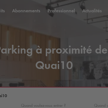
its
Abonnements
Professionnel
Actualités
arking à proximité de
Quai10
ai10
Quand voulez-vous entrer ?
Quand vo