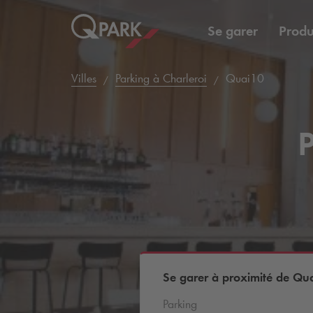
Se garer
Produ
Villes
Parking à Charleroi
Quai10
P
Se garer à proximité de Qu
Parking