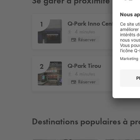
Se garer à proximité
Q-Park
Inno Centre Ville
1
4 minutes
Réserver
Q-Park
Tirou
2
4 minutes
Réserver
Destinations populaires à pr