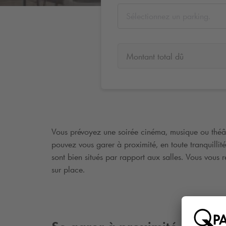
Sélectionnez un parking.
Montant total dû
Vous prévoyez une soirée cinéma, musique ou théât
pouvez vous garer à proximité, en toute tranquillit
sont bien situés par rapport aux salles. Vous vous
sur place.