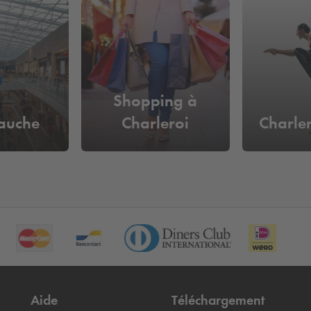
Shopping à
auche
Charleroi
Charle
Aide
Téléchargement