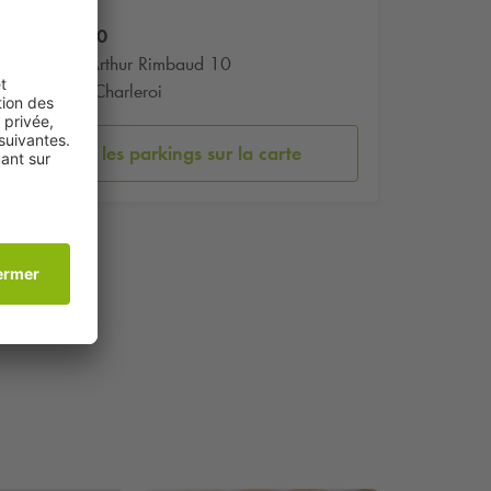
Quai10
Quai Arthur Rimbaud 10
6000 Charleroi
Voir les parkings sur la carte