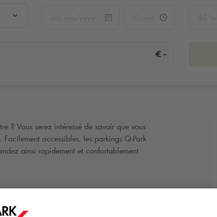
-
€
re ? Vous serez intéressé de savoir que vous
é. Facilement accessibles, les parkings
Q-Park
 rendez ainsi rapidement et confortablement