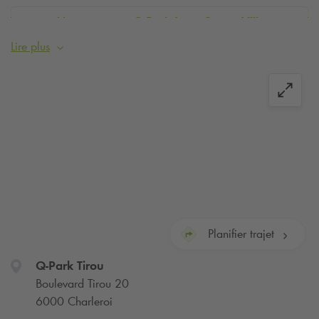
Abonnements
Q-Park
Inno Centre-Ville
Lire plus
Planifier trajet
Q-Park
Tirou
Boulevard Tirou 20
6000 Charleroi