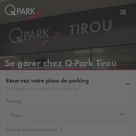
er
Bascu
vers
la
tion
navig
Se garer chez
Q-Park
Tirou
Réservez votre place de parking
Saisissez votre critère de recherche
Parking
Tirou
Quand voulez-vous entrer ?