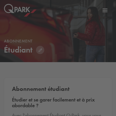
er
Bascu
vers
la
tion
navig
ABONNEMENT
Étudiant
Abonnement étudiant
Étudier et se garer facilement et à prix
abordable ?
Avec l'abonnement Étudiant
Q-Park
, vous vous