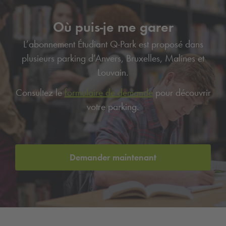
Où puis-je me garer
L’abonnement Étudiant
Q-Park
est proposé dans
plusieurs parking d’Anvers, Bruxelles, Malines et
Louvain.
Consultez le
formulaire de demande
pour découvrir
votre parking.
Demander maintenant