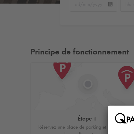
Principe de fonctionnement
Étape 1
Réservez une place de parking et saisissez vot