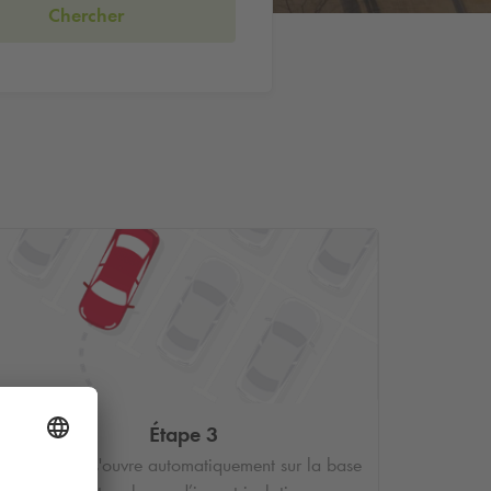
Chercher
Étape 3
La barrière s'ouvre automatiquement sur la base