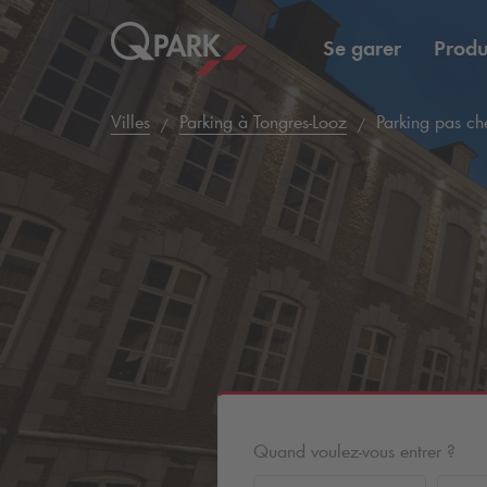
Se garer
Produ
Villes
Parking à Tongres-Looz
Parking pas ch
Quand voulez-vous entrer ?