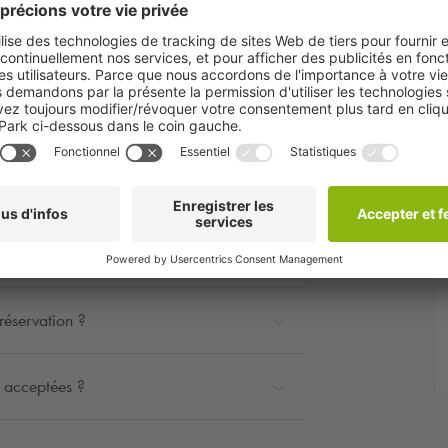
quelques minutes.
si le panneau indique "COMPLET" ?
réservation ?
t acceptées ?