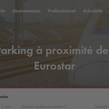
its
Abonnements
Professionnel
Actualités
arking à proximité de
Eurostar
ostar
Quand voulez-vous entrer ?
Quand vo
2 min