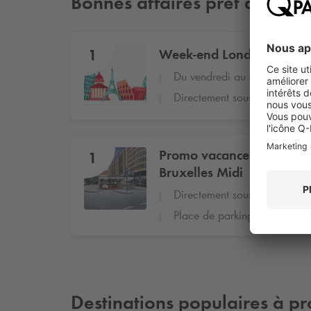
Bonnes affaires prêt de Euro
1
Week-end Londres, Paris
Du vendredi au dimanche inc
Directement sous la gare
Promo vacances : -30% sur 
1
Bruxelles Midi
Directement sous la gare
Place de parking garantie
Destinations populaires à pr