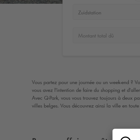
Zuidstation
Montant total dû
Vous partez pour une journée ou un week-end ? Vou
vous avez l'intention de faire du shopping et d'all
Avec
Q-Park
, vous vous trouvez toujours à deux pa
villes belges. Vous découvrez ainsi la ville en toute 