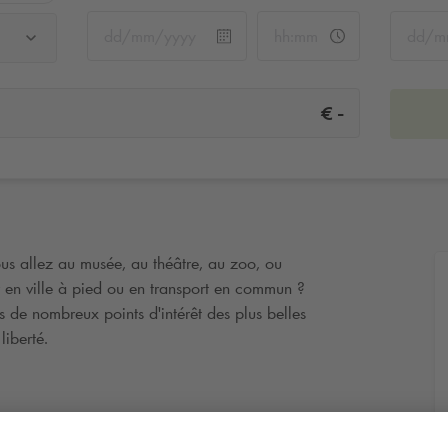
-
€
s allez au musée, au théâtre, au zoo, ou
er en ville à pied ou en transport en commun ?
s de nombreux points d'intérêt des plus belles
liberté.