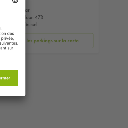
Eurostar
Fonsnylaan 47B
1060 Brussel
Voir les parkings sur la carte