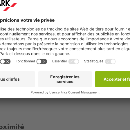
star
 ou Amsterdam
À partir de
80
lus
€
le tarif 24 h à
À partir
de
30
€
oximité