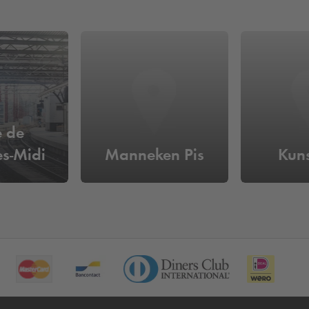
 de
es-Midi
Manneken Pis
Kun