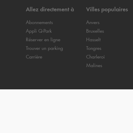
Allez directement à
Villes populaires
Abonnements
Anvers
Appli
Q-Park
Bruxelles
Réserver en ligne
Hasselt
Trouver un parking
Tongres
Carrière
Charleroi
Malines