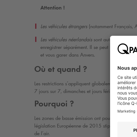
Attention !
Les véhicules étrangers
(notamment Français, Al
Les véhicules néerlandais
sont automatiquement 
enregistrer séparément. Il se peut toutefois qu’
et vous garer dans Anvers.
Où et quand ?
Les restrictions s’appliquent globalement à tout le
7 jours sur 7, dimanches et jours fériés inclus.
Pourquoi ?
Les zones de basse émission ont pour objet de réd
législation Européenne de 2015 stipulant que cha
de l’air.