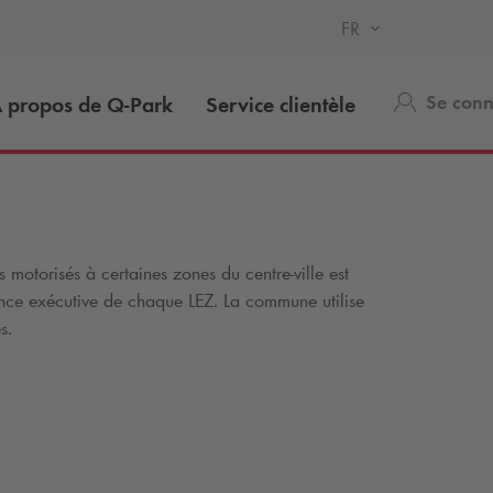
FR
Se conn
 propos de
Q-Park
Service clientèle
s motorisés à certaines zones du centre-ville est
nstance exécutive de chaque LEZ. La commune utilise
s.