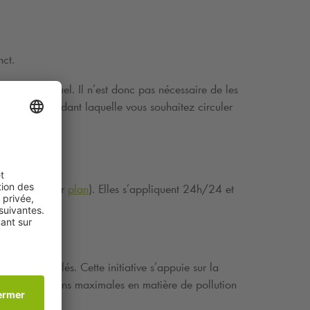
nct.
échange mutuel. Il n’est donc pas nécessaire de les
 période pendant laquelle vous souhaitez circuler
ve gauche (voir
plan
). Elles s’appliquent 24h/24 et
sément peuplés. Cette initiative s’appuie sur la
es prescriptions maximales en matière de pollution