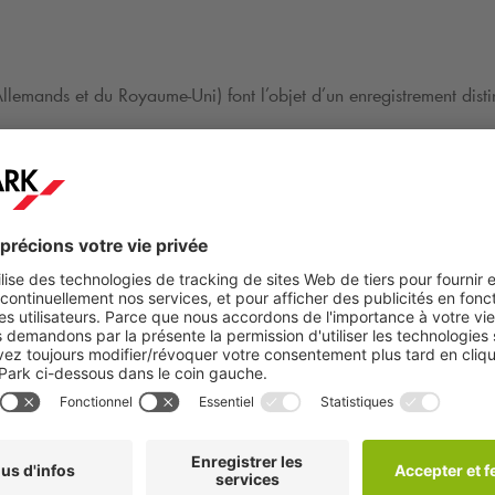
lemands et du Royaume-Uni) font l’objet d’un enregistrement disti
enregistrés en Flandres et à Bruxelles sur la base d’un accord d’
un ticket environnemental soit exigé.
Achetez-le séparément
pour la
 centre à l’intérieur du ring d’Anvers et à une partie du quartier ri
uire les émissions de particules fines et de CO
dans les lieux den
2
que état membre peut instaurer de telles zones afin de respecter l