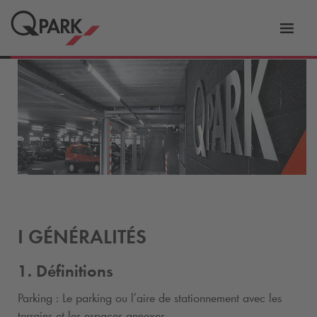
er
Bascu
vers
la
tion
navig
I GÉNÉRALITÉS
1. Définitions
Parking : Le parking ou l’aire de stationnement avec les
terrains et les espaces annexes.