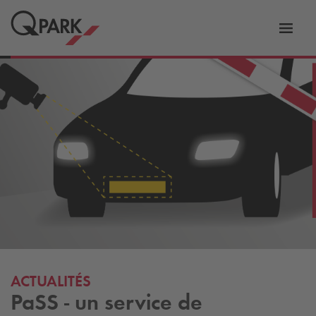
er
Bascu
vers
la
tion
navig
ACTUALITÉS
PaSS - un service de