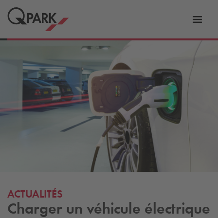
er
Bascu
vers
la
tion
navig
ACTUALITÉS
Charger un véhicule électrique