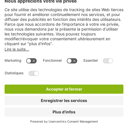
Q-Park Godefriduskaai
10 m
30